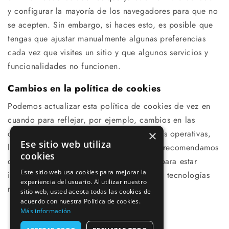
y configurar la mayoría de los navegadores para que no
se acepten. Sin embargo, si haces esto, es posible que
tengas que ajustar manualmente algunas preferencias
cada vez que visites un sitio y que algunos servicios y
funcionalidades no funcionen.
Cambios en la política de cookies
Podemos actualizar esta política de cookies de vez en
cuando para reflejar, por ejemplo, cambios en las
cookies que utilizamos o por otras razones operativas,
×
Ese sitio web utiliza
legales o reglamentarias. Por lo tanto, te recomendamos
cookies
que revises esta política periódicamente para estar
Este sitio web usa cookies para mejorar la
informado sobre nuestro uso de cookies y tecnologías
experiencia del usuario. Al utilizar nuestro
relacionadas.
sitio web, usted acepta todas las cookies de
acuerdo con nuestra Política de cookies.
Más información
Política de cookies